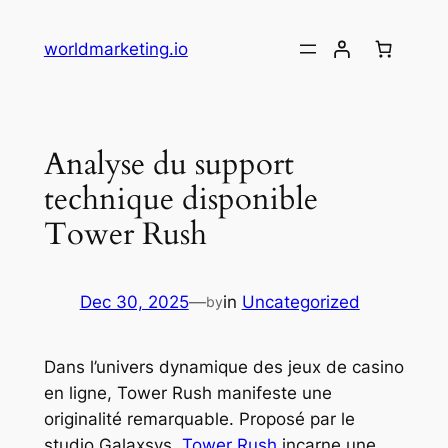
Skip
to
worldmarketing.io
content
Analyse du support
technique disponible
Tower Rush
Dec 30, 2025
—
in
Uncategorized
by
Dans l’univers dynamique des jeux de casino
en ligne, Tower Rush manifeste une
originalité remarquable. Proposé par le
studio Galaxsys,
Tower Rush
incarne une