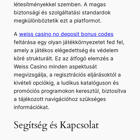
létesítményekkel szemben. A magas
biztonsági és szolgáltatási standardok
megkülönböztetik ezt a platformot.
A
weiss casino no deposit bonus codes
feltárása egy olyan játékkörnyezetet fed fel,
amely a játékos elégedettség és védelem
köré strukturált. Ez az átfogó elemzés a
Weiss Casino minden aspektusát
megvizsgálja, a regisztrációs eljárásoktól a
kivételi opciókig, a ludikus katalóguson és
promóciós programokon keresztül, biztosítva
a tájékozott navigációhoz szükséges
információkat.
Segítség és Kapcsolat