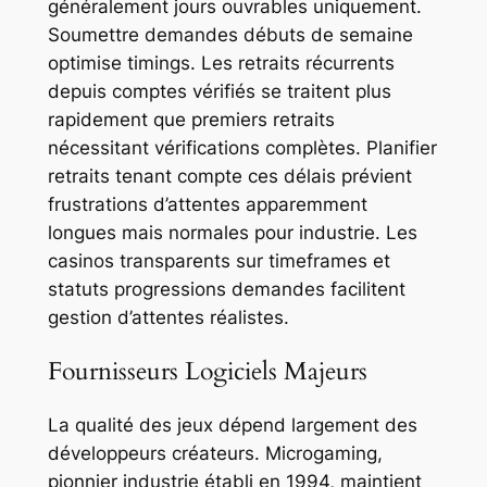
généralement jours ouvrables uniquement.
Soumettre demandes débuts de semaine
optimise timings. Les retraits récurrents
depuis comptes vérifiés se traitent plus
rapidement que premiers retraits
nécessitant vérifications complètes. Planifier
retraits tenant compte ces délais prévient
frustrations d’attentes apparemment
longues mais normales pour industrie. Les
casinos transparents sur timeframes et
statuts progressions demandes facilitent
gestion d’attentes réalistes.
Fournisseurs Logiciels Majeurs
La qualité des jeux dépend largement des
développeurs créateurs. Microgaming,
pionnier industrie établi en 1994, maintient