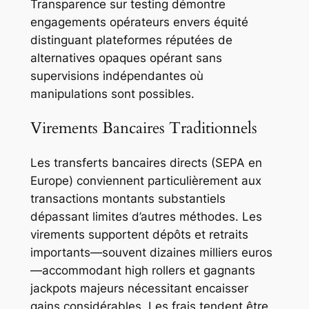
Transparence sur testing démontre
engagements opérateurs envers équité
distinguant plateformes réputées de
alternatives opaques opérant sans
supervisions indépendantes où
manipulations sont possibles.
Virements Bancaires Traditionnels
Les transferts bancaires directs (SEPA en
Europe) conviennent particulièrement aux
transactions montants substantiels
dépassant limites d’autres méthodes. Les
virements supportent dépôts et retraits
importants—souvent dizaines milliers euros
—accommodant high rollers et gagnants
jackpots majeurs nécessitant encaisser
gains considérables. Les frais tendent être