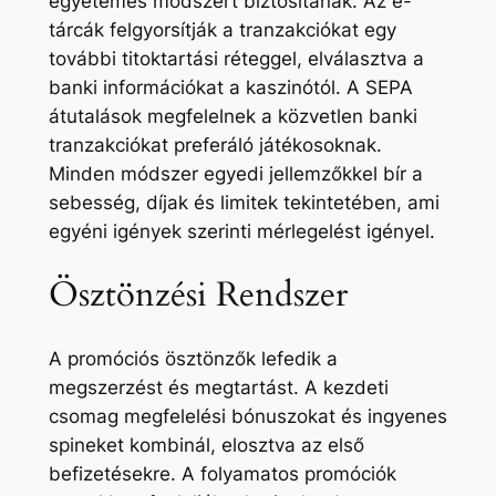
egyetemes módszert biztosítanak. Az e-
tárcák felgyorsítják a tranzakciókat egy
további titoktartási réteggel, elválasztva a
banki információkat a kaszinótól. A SEPA
átutalások megfelelnek a közvetlen banki
tranzakciókat preferáló játékosoknak.
Minden módszer egyedi jellemzőkkel bír a
sebesség, díjak és limitek tekintetében, ami
egyéni igények szerinti mérlegelést igényel.
Ösztönzési Rendszer
A promóciós ösztönzők lefedik a
megszerzést és megtartást. A kezdeti
csomag megfelelési bónuszokat és ingyenes
spineket kombinál, elosztva az első
befizetésekre. A folyamatos promóciók