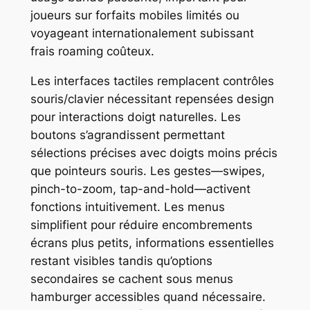
joueurs sur forfaits mobiles limités ou
voyageant internationalement subissant
frais roaming coûteux.
Les interfaces tactiles remplacent contrôles
souris/clavier nécessitant repensées design
pour interactions doigt naturelles. Les
boutons s’agrandissent permettant
sélections précises avec doigts moins précis
que pointeurs souris. Les gestes—swipes,
pinch-to-zoom, tap-and-hold—activent
fonctions intuitivement. Les menus
simplifient pour réduire encombrements
écrans plus petits, informations essentielles
restant visibles tandis qu’options
secondaires se cachent sous menus
hamburger accessibles quand nécessaire.