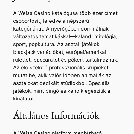
A Weiss Casino katalógusa több ezer címet
csoportosít, lefedve a népszerű
kategóriákat. A nyerőgépek dominálnak
változatos tematikákkal—kaland, mitológia,
sport, popkultúra. Az asztali játékok
blackjack variációkat, európai/amerikai
rulettet, baccaratot és pókert tartalmaznak.
Az élő szekció professzionális krupiéket
mutat be, akik valós időben animálják az
asztalokat dedikált stúdiókból. Speciális
játékok, mint bingó és keno kiegészítik a
kínálatot.
Általános Információk
A Weiss Casino platform megbízható