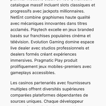
catalogue massif incluant slots classiques et
progressifs avec jackpots millionnaires.
NetEnt combine graphismes haute qualité
avec mécaniques innovantes dans titres
acclamés. Playtech excelle en jeux branded
basés sur franchises populaires cinéma et
télévision. Evolution Gaming domine espace
live dealer avec studios professionnels et
dealers formés créant expériences
immersives. Pragmatic Play produit
prolifiquement jeux mobiles-premiers avec
gameplays accessibles.
Les casinos partenariés avec fournisseurs
multiples offrent diversités supérieures
comparées plateformes dépendantes de
sources uniques. Chaque développeur