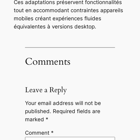
Ces adaptations préservent fonctionnalités
tout en accommodant contraintes appareils
mobiles créant expériences fluides
équivalentes à versions desktop.
Comments
Leave a Reply
Your email address will not be
published.
Required fields are
marked
*
Comment
*