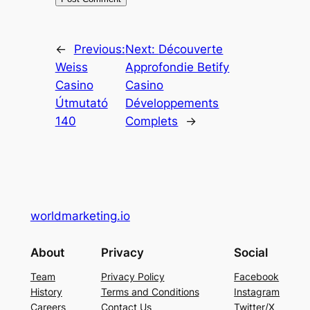
←
Previous:
Next:
Découverte
Weiss
Approfondie Betify
Casino
Casino
Útmutató
Développements
140
Complets
→
worldmarketing.io
About
Privacy
Social
Team
Privacy Policy
Facebook
History
Terms and Conditions
Instagram
Careers
Contact Us
Twitter/X