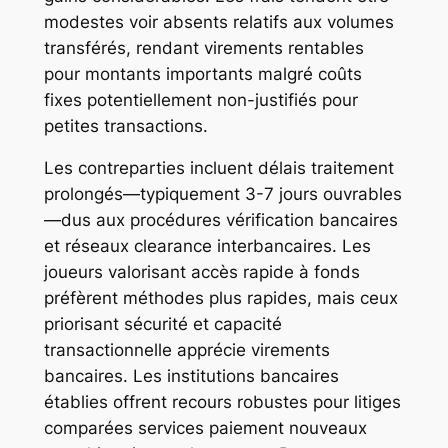
modestes voir absents relatifs aux volumes
transférés, rendant virements rentables
pour montants importants malgré coûts
fixes potentiellement non-justifiés pour
petites transactions.
Les contreparties incluent délais traitement
prolongés—typiquement 3-7 jours ouvrables
—dus aux procédures vérification bancaires
et réseaux clearance interbancaires. Les
joueurs valorisant accès rapide à fonds
préfèrent méthodes plus rapides, mais ceux
priorisant sécurité et capacité
transactionnelle apprécie virements
bancaires. Les institutions bancaires
établies offrent recours robustes pour litiges
comparées services paiement nouveaux