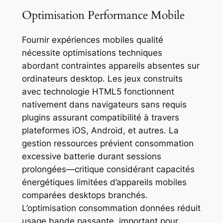
Optimisation Performance Mobile
Fournir expériences mobiles qualité
nécessite optimisations techniques
abordant contraintes appareils absentes sur
ordinateurs desktop. Les jeux construits
avec technologie HTML5 fonctionnent
nativement dans navigateurs sans requis
plugins assurant compatibilité à travers
plateformes iOS, Android, et autres. La
gestion ressources prévient consommation
excessive batterie durant sessions
prolongées—critique considérant capacités
énergétiques limitées d’appareils mobiles
comparées desktops branchés.
L’optimisation consommation données réduit
usage bande passante, important pour