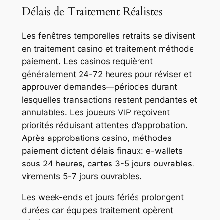
Délais de Traitement Réalistes
Les fenêtres temporelles retraits se divisent
en traitement casino et traitement méthode
paiement. Les casinos requièrent
généralement 24-72 heures pour réviser et
approuver demandes—périodes durant
lesquelles transactions restent pendantes et
annulables. Les joueurs VIP reçoivent
priorités réduisant attentes d’approbation.
Après approbations casino, méthodes
paiement dictent délais finaux: e-wallets
sous 24 heures, cartes 3-5 jours ouvrables,
virements 5-7 jours ouvrables.
Les week-ends et jours fériés prolongent
durées car équipes traitement opèrent