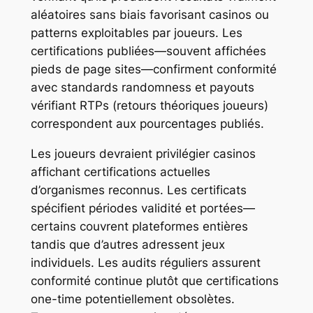
aléatoires sans biais favorisant casinos ou
patterns exploitables par joueurs. Les
certifications publiées—souvent affichées
pieds de page sites—confirment conformité
avec standards randomness et payouts
vérifiant RTPs (retours théoriques joueurs)
correspondent aux pourcentages publiés.
Les joueurs devraient privilégier casinos
affichant certifications actuelles
d’organismes reconnus. Les certificats
spécifient périodes validité et portées—
certains couvrent plateformes entières
tandis que d’autres adressent jeux
individuels. Les audits réguliers assurent
conformité continue plutôt que certifications
one-time potentiellement obsolètes.