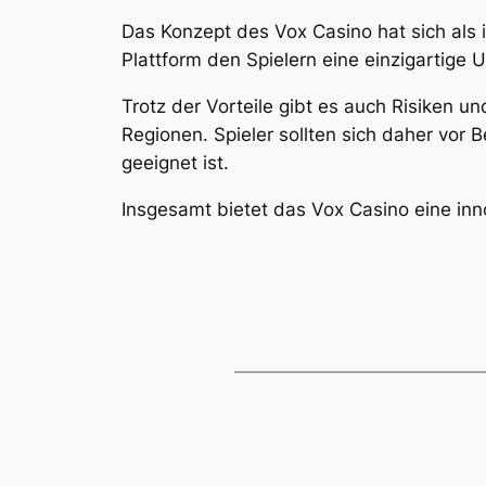
Das Konzept des Vox Casino hat sich als in
Plattform den Spielern eine einzigartige 
Trotz der Vorteile gibt es auch Risiken 
Regionen. Spieler sollten sich daher vor B
geeignet ist.
Insgesamt bietet das Vox Casino eine inno