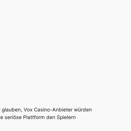
er glauben, Vox Casino-Anbieter würden
e seriöse Plattform den Spielern