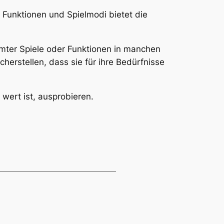
n Funktionen und Spielmodi bietet die
mmter Spiele oder Funktionen in manchen
cherstellen, dass sie für ihre Bedürfnisse
wert ist, ausprobieren.