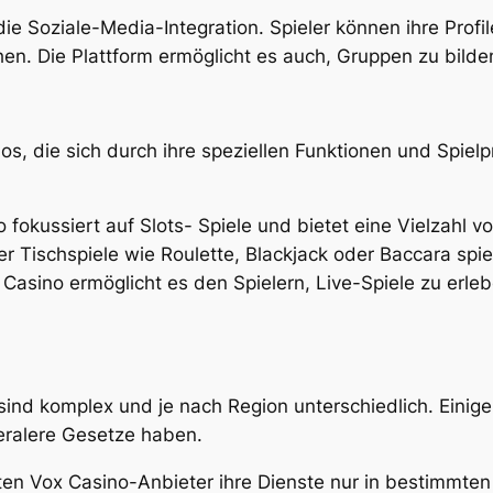
 die Soziale-Media-Integration. Spieler können ihre Pro
hen. Die Plattform ermöglicht es auch, Gruppen zu bild
s, die sich durch ihre speziellen Funktionen und Spielpr
o fokussiert auf Slots- Spiele und bietet eine Vielzahl
er Tischspiele wie Roulette, Blackjack oder Baccara spie
 Casino ermöglicht es den Spielern, Live-Spiele zu erle
sind komplex und je nach Region unterschiedlich. Einige
eralere Gesetze haben.
ten Vox Casino-Anbieter ihre Dienste nur in bestimmten 