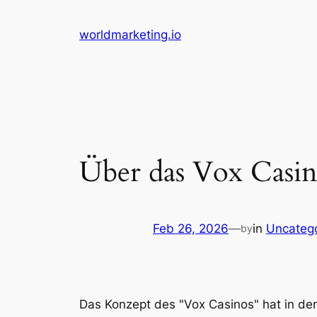
Skip
to
worldmarketing.io
content
Über das Vox Casin
Feb 26, 2026
—
in
Uncateg
by
Das Konzept des "Vox Casinos" hat in de