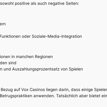
owohl positive als auch negative Seiten:
ern
Funktionen oder Soziale-Media-Integration
tionen in manchen Regionen
nden sind
en und Auszahlungsprozentsatz von Spielen
 Bezug auf Vox Casinos liegen darin, dass einige Spiel
Betrugspraktiken anwenden. Tatsächlich aber bietet ein