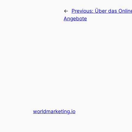
←
Previous:
Über das Online
Angebote
worldmarketing.io