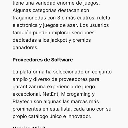
tiene una variedad enorme de juegos.
Algunas categorías destacan son
tragamonedas con 3 o más cuatros, ruleta
electrónica y juegos de azar. Los usuarios
también pueden explorar secciones
dedicadas a los jackpot y premios
ganadores.
Proveedores de Software
La plataforma ha seleccionado un conjunto
amplio y diverso de proveedores para
garantizar una experiencia de juego
excepcional. NetEnt, Microgaming y
Playtech son algunas las marcas más
prominentes en esta lista, cada uno con su
propio catálogo único e innovador.