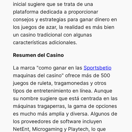
inicial sugiere que se trata de una
plataforma dedicada a proporcionar
consejos y estrategias para ganar dinero en
los juegos de azar, la realidad es más bien
un casino tradicional con algunas
características adicionales.
Resumen del Casino
La marca "como ganar en las
Sportsbetio
maquinas del casino" ofrece más de 500
juegos de ruleta, tragamonedas y otros
tipos de entretenimiento en línea. Aunque
su nombre sugiere que está centrada en las
máquinas tragaperras, la gama de opciones
es mucho más amplia y diversa. Algunos de
los proveedores de software incluyen
NetEnt, Microgaming y Playtech, lo que