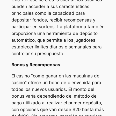
pueden acceder a sus características
principales como la capacidad para
depositar fondos, recibir recompensas y
participar en sorteos. La plataforma también
proporciona una herramienta de depósito
automático, que permite a los jugadores
establecer límites diarios o semanales para
controlar su presupuesto.
Bonos y Recompensas
El casino "como ganar en las maquinas del
casino" ofrece un bono de bienvenida para
todos los nuevos usuarios. El monto del
bonus varía dependiendo del método de
pago utilizado al realizar el primer depósito,
con opciones que van desde $20 hasta más