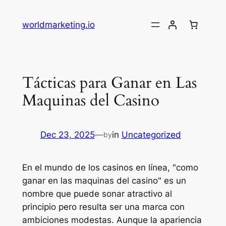
Skip
to
worldmarketing.io
content
Tácticas para Ganar en Las
Maquinas del Casino
Dec 23, 2025
—
in
Uncategorized
by
En el mundo de los casinos en línea, "como
ganar en las maquinas del casino" es un
nombre que puede sonar atractivo al
principio pero resulta ser una marca con
ambiciones modestas. Aunque la apariencia