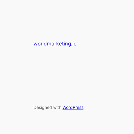
worldmarketing.io
Designed with
WordPress