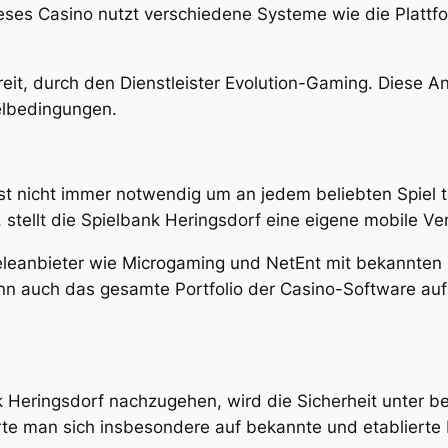
eses Casino nutzt verschiedene Systeme wie die Platt
eit, durch den Dienstleister Evolution-Gaming. Diese An
elbedingungen.
 ist nicht immer notwendig um an jedem beliebten Spie
stellt die Spielbank Heringsdorf eine eigene mobile Ver
leanbieter wie Microgaming und NetEnt mit bekannten S
 auch das gesamte Portfolio der Casino-Software auf 
k Heringsdorf nachzugehen, wird die Sicherheit unter
te man sich insbesondere auf bekannte und etablierte 