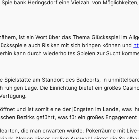
ch Spielbank Heringsdorf eine Vielzahl von Möglichkeite
nähern, ist ein Wort über das Thema Glücksspiel im All
Glücksspiele auch Risiken mit sich bringen können und
ht
rhin kann durch wiederholtes Spielen zur Sucht komm
te Spielstätte am Standort des Badeorts, in unmittelba
h ruhigen Lage. Die Einrichtung bietet ein großes Casin
 Verfügung.
fnet und ist somit eine der jüngsten im Lande, was ihre
chen Bezirks geführt, was für ein großes Engagement i
ielearten, die man erwarten würde: Pokerräume mit Live
ckjack. Neben dieser großen Auswahl bietet die Spielba