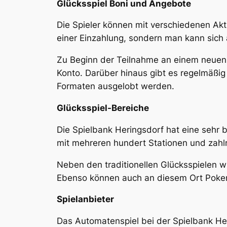
Glücksspiel Boni und Angebote
Die Spieler können mit verschiedenen Ak
einer Einzahlung, sondern man kann sich a
Zu Beginn der Teilnahme an einem neuen 
Konto. Darüber hinaus gibt es regelmäßi
Formaten ausgelobt werden.
Glücksspiel-Bereiche
Die Spielbank Heringsdorf hat eine sehr 
mit mehreren hundert Stationen und zahlr
Neben den traditionellen Glücksspielen wi
Ebenso können auch an diesem Ort Poke
Spielanbieter
Das Automatenspiel bei der Spielbank Her