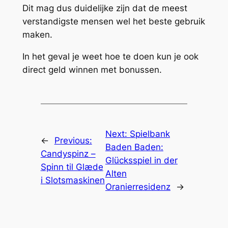
Dit mag dus duidelijke zijn dat de meest
verstandigste mensen wel het beste gebruik
maken.
In het geval je weet hoe te doen kun je ook
direct geld winnen met bonussen.
Next:
Spielbank
←
Previous:
Baden Baden:
Candyspinz –
Glücksspiel in der
Spinn til Glæde
Alten
i Slotsmaskinen
Oranierresidenz
→