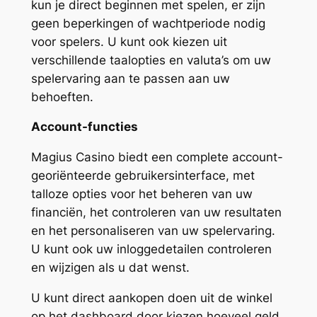
kun je direct beginnen met spelen, er zijn
geen beperkingen of wachtperiode nodig
voor spelers. U kunt ook kiezen uit
verschillende taalopties en valuta’s om uw
spelervaring aan te passen aan uw
behoeften.
Account-functies
Magius Casino biedt een complete account-
georiënteerde gebruikersinterface, met
talloze opties voor het beheren van uw
financiën, het controleren van uw resultaten
en het personaliseren van uw spelervaring.
U kunt ook uw inloggedetailen controleren
en wijzigen als u dat wenst.
U kunt direct aankopen doen uit de winkel
op het dashboard door kiezen hoeveel geld