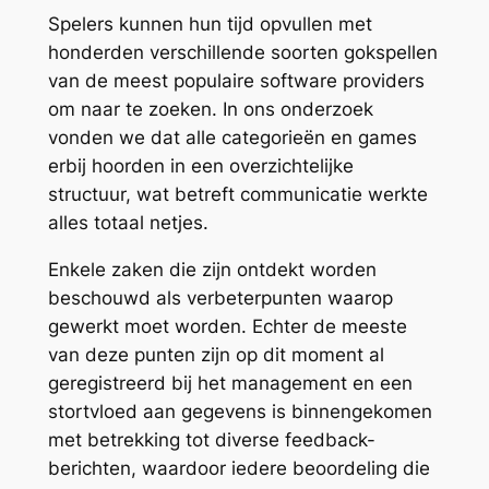
Spelers kunnen hun tijd opvullen met
honderden verschillende soorten gokspellen
van de meest populaire software providers
om naar te zoeken. In ons onderzoek
vonden we dat alle categorieën en games
erbij hoorden in een overzichtelijke
structuur, wat betreft communicatie werkte
alles totaal netjes.
Enkele zaken die zijn ontdekt worden
beschouwd als verbeterpunten waarop
gewerkt moet worden. Echter de meeste
van deze punten zijn op dit moment al
geregistreerd bij het management en een
stortvloed aan gegevens is binnengekomen
met betrekking tot diverse feedback-
berichten, waardoor iedere beoordeling die