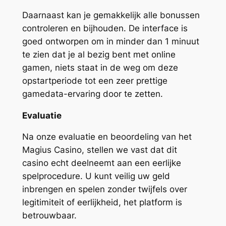
Daarnaast kan je gemakkelijk alle bonussen
controleren en bijhouden. De interface is
goed ontworpen om in minder dan 1 minuut
te zien dat je al bezig bent met online
gamen, niets staat in de weg om deze
opstartperiode tot een zeer prettige
gamedata-ervaring door te zetten.
Evaluatie
Na onze evaluatie en beoordeling van het
Magius Casino, stellen we vast dat dit
casino echt deelneemt aan een eerlijke
spelprocedure. U kunt veilig uw geld
inbrengen en spelen zonder twijfels over
legitimiteit of eerlijkheid, het platform is
betrouwbaar.