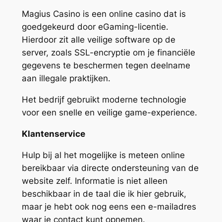
Magius Casino is een online casino dat is
goedgekeurd door eGaming-licentie.
Hierdoor zit alle veilige software op de
server, zoals SSL-encryptie om je financiële
gegevens te beschermen tegen deelname
aan illegale praktijken.
Het bedrijf gebruikt moderne technologie
voor een snelle en veilige game-experience.
Klantenservice
Hulp bij al het mogelijke is meteen online
bereikbaar via directe ondersteuning van de
website zelf. Informatie is niet alleen
beschikbaar in de taal die ik hier gebruik,
maar je hebt ook nog eens een e-mailadres
waar je contact kunt opnemen.