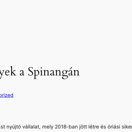
nyek a Spinangán
orized
 nyújtó vállalat, mely 2018-ban jött létre és óriási siker