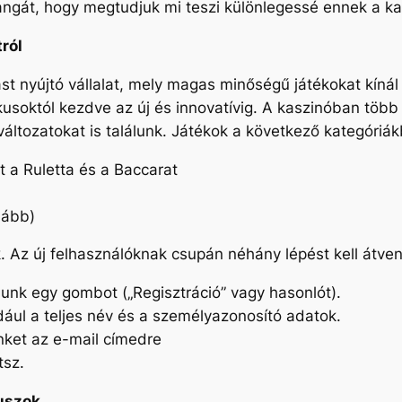
gát, hogy megtudjuk mi teszi különlegessé ennek a kasz
ról
st nyújtó vállalat, mely magas minőségű játékokat kínál 
kusoktól kezdve az új és innovatívig. A kaszinóban több 
áltozatokat is találunk. Játékok a következő kategóriák
t a Ruletta és a Baccarat
lább)
k. Az új felhasználóknak csupán néhány lépést kell átve
nk egy gombot („Regisztráció” vagy hasonlót).
ául a teljes név és a személyazonosító adatok.
inket az e-mail címedre
tsz.
nuszok