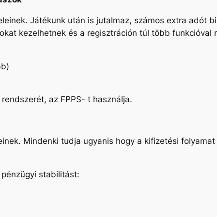
einek. Játékunk után is jutalmaz, számos extra adót bi
kokat kezelhetnek és a regisztráción túl több funkcióval 
bb)
 rendszerét, az FPPS- t használja.
inek. Mindenki tudja ugyanis hogy a kifizetési folyamat
 pénzügyi stabilitást: