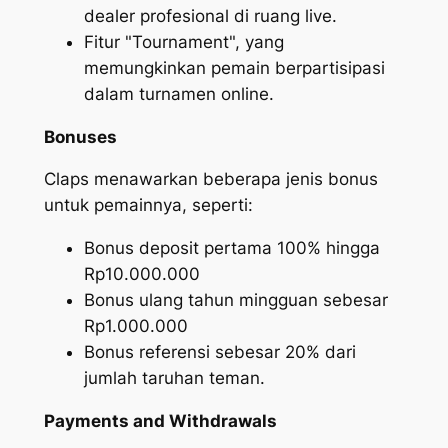
dealer profesional di ruang live.
Fitur "Tournament", yang
memungkinkan pemain berpartisipasi
dalam turnamen online.
Bonuses
Claps menawarkan beberapa jenis bonus
untuk pemainnya, seperti:
Bonus deposit pertama 100% hingga
Rp10.000.000
Bonus ulang tahun mingguan sebesar
Rp1.000.000
Bonus referensi sebesar 20% dari
jumlah taruhan teman.
Payments and Withdrawals