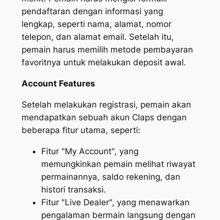
pendaftaran dengan informasi yang
lengkap, seperti nama, alamat, nomor
telepon, dan alamat email. Setelah itu,
pemain harus memilih metode pembayaran
favoritnya untuk melakukan deposit awal.
Account Features
Setelah melakukan registrasi, pemain akan
mendapatkan sebuah akun Claps dengan
beberapa fitur utama, seperti:
Fitur "My Account", yang
memungkinkan pemain melihat riwayat
permainannya, saldo rekening, dan
histori transaksi.
Fitur "Live Dealer", yang menawarkan
pengalaman bermain langsung dengan