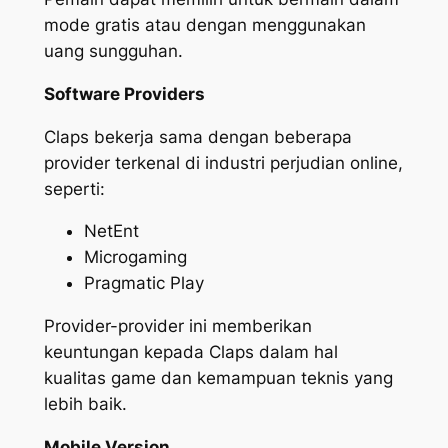
mode gratis atau dengan menggunakan
uang sungguhan.
Software Providers
Claps bekerja sama dengan beberapa
provider terkenal di industri perjudian online,
seperti:
NetEnt
Microgaming
Pragmatic Play
Provider-provider ini memberikan
keuntungan kepada Claps dalam hal
kualitas game dan kemampuan teknis yang
lebih baik.
Mobile Version