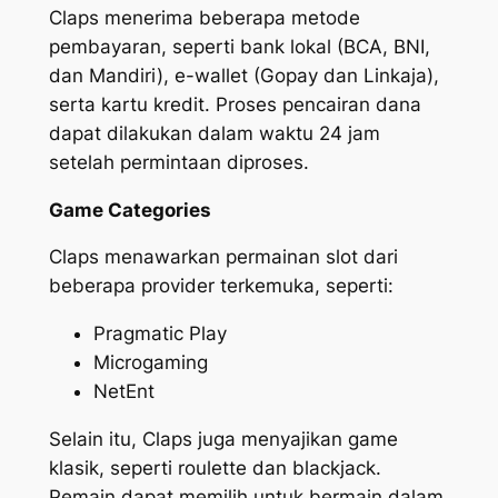
Claps menerima beberapa metode
pembayaran, seperti bank lokal (BCA, BNI,
dan Mandiri), e-wallet (Gopay dan Linkaja),
serta kartu kredit. Proses pencairan dana
dapat dilakukan dalam waktu 24 jam
setelah permintaan diproses.
Game Categories
Claps menawarkan permainan slot dari
beberapa provider terkemuka, seperti:
Pragmatic Play
Microgaming
NetEnt
Selain itu, Claps juga menyajikan game
klasik, seperti roulette dan blackjack.
Pemain dapat memilih untuk bermain dalam