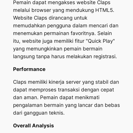
Pemain dapat mengakses website Claps
melalui browser yang mendukung HTML5.
Website Claps dirancang untuk
memudahkan pengguna dalam mencari dan
menemukan permainan favoritnya. Selain
itu, website juga memiliki fitur "Quick Play"
yang memungkinkan pemain bermain
langsung tanpa harus melakukan registrasi.
Performance
Claps memiliki kinerja server yang stabil dan
dapat memproses transaksi dengan cepat
dan aman. Pemain dapat menikmati
pengalaman bermain yang lancar dan bebas
dari gangguan teknis.
Overall Analysis