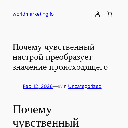
Skip
to
worldmarketing.io
content
Почему чувственный
настрой преобразует
значение происходящего
Feb 12, 2026
—
in
Uncategorized
by
Почему
чувственный