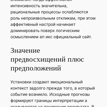
интенсивность значительна,
рациональные процессы ослабляются
роль непроизвольным откликам, при этом
аффективный настрой начинает
доминировать поверх логическим
осмыслением ап икс официальный сайт.
Значение
предвосхищений плюс
предположений
Установки создают эмоциональный
контекст задолго прежде того, в который
событие возникло. Исходные прогнозы
формируют границы интерпретации а
сказываются на понимание результата. В