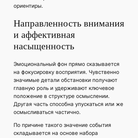
ориентиры.
Направленность внимания
и аффективная
насыщенность
Эмоциональный фон прямо сказывается
на фокусировку восприятия. Чувственно
значимые детали обстановки получают
главную роль и удерживают ключевое
положение в структуре осмыслении.
Другая часть способна упускаться или же
осмысливаться частично.
По причине такого значение события
складывается на основе набора