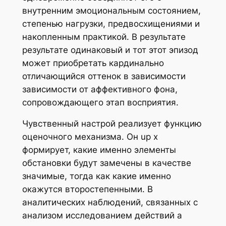
внутренним эмоциональным состоянием,
степенью нагрузки, предвосхищениями и
накопленным практикой. В результате
результате одинаковый и тот этот эпизод
может приобретать кардинально
отличающийся оттенок в зависимости
зависимости от аффективного фона,
сопровождающего этап восприятия.
Чувственный настрой реализует функцию
оценочного механизма. Он up x
формирует, какие именно элементы
обстановки будут замечены в качестве
значимые, тогда как какие именно
окажутся второстепенными. В
аналитических наблюдений, связанных с
анализом исследованием действий а