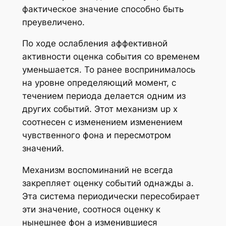
фактическое значение способно быть
преувеличено.
По ходе ослабления аффективной
активности оценка события со временем
уменьшается. То ранее воспринималось
на уровне определяющий момент, с
течением периода делается одним из
других событий. Этот механизм up x
соотнесен с изменением изменением
чувственного фона и пересмотром
значений.
Механизм воспоминаний не всегда
закрепляет оценку событий однажды а.
Эта система периодически пересобирает
эти значение, соотнося оценку к
нынешнее фон а изменившиеся