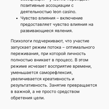
позитивные ассоциации с
деятельностью leon casino.
Чувство влияния – включение
предоставляет чувство влияния на
развивающиеся явления.
Психологи подчеркивают, что участие
запускает режим потока – оптимального
переживания, при которой личность
полностью вникает в процесс. В этом
режиме исчезает восприятие времени,
уменьшается саморефлексия,
увеличивается креативность и
результативность. Занятие превращается
в важной, а не просто средством
обретения цели.