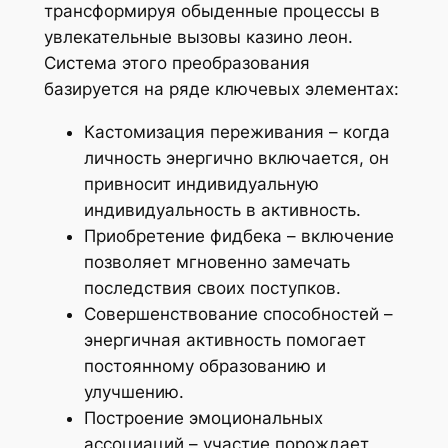
трансформируя обыденные процессы в
увлекательные вызовы казино леон.
Система этого преобразования
базируется на ряде ключевых элементах:
Кастомизация переживания – когда
личность энергично включается, он
привносит индивидуальную
индивидуальность в активность.
Приобретение фидбека – включение
позволяет мгновенно замечать
последствия своих поступков.
Совершенствование способностей –
энергичная активность помогает
постоянному образованию и
улучшению.
Построение эмоциональных
ассоциаций – участие порождает