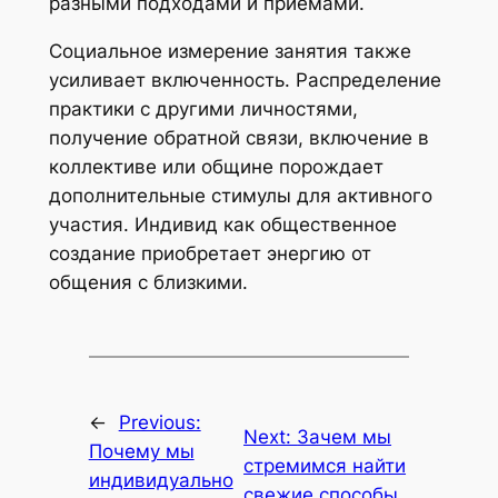
разными подходами и приемами.
Социальное измерение занятия также
усиливает включенность. Распределение
практики с другими личностями,
получение обратной связи, включение в
коллективе или общине порождает
дополнительные стимулы для активного
участия. Индивид как общественное
создание приобретает энергию от
общения с близкими.
←
Previous:
Next:
Зачем мы
Почему мы
стремимся найти
индивидуально
свежие способы