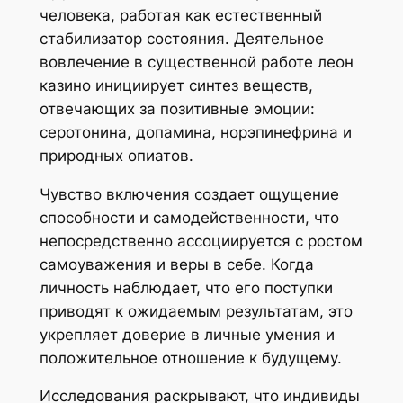
человека, работая как естественный
стабилизатор состояния. Деятельное
вовлечение в существенной работе леон
казино инициирует синтез веществ,
отвечающих за позитивные эмоции:
серотонина, допамина, норэпинефрина и
природных опиатов.
Чувство включения создает ощущение
способности и самодейственности, что
непосредственно ассоциируется с ростом
самоуважения и веры в себе. Когда
личность наблюдает, что его поступки
приводят к ожидаемым результатам, это
укрепляет доверие в личные умения и
положительное отношение к будущему.
Исследования раскрывают, что индивиды