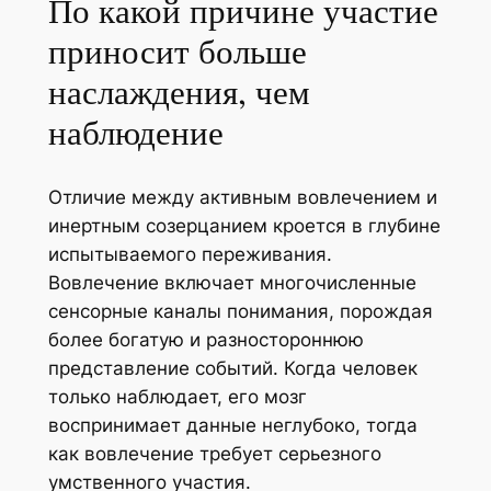
По какой причине участие
приносит больше
наслаждения, чем
наблюдение
Отличие между активным вовлечением и
инертным созерцанием кроется в глубине
испытываемого переживания.
Вовлечение включает многочисленные
сенсорные каналы понимания, порождая
более богатую и разностороннюю
представление событий. Когда человек
только наблюдает, его мозг
воспринимает данные неглубоко, тогда
как вовлечение требует серьезного
умственного участия.