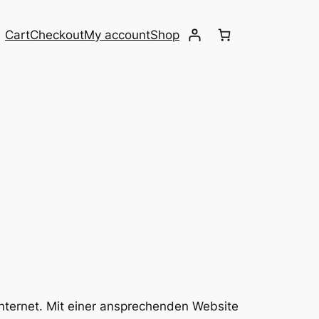
Cart
Checkout
My account
Shop
 Internet. Mit einer ansprechenden Website