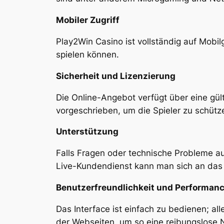
Mobiler Zugriff
Play2Win Casino ist vollständig auf Mobil
spielen können.
Sicherheit und Lizenzierung
Die Online-Angebot verfügt über eine gü
vorgeschrieben, um die Spieler zu schütz
Unterstützung
Falls Fragen oder technische Probleme au
Live-Kundendienst kann man sich an das
Benutzerfreundlichkeit und Performan
Das Interface ist einfach zu bedienen; all
der Webseiten, um so eine reibungslose N