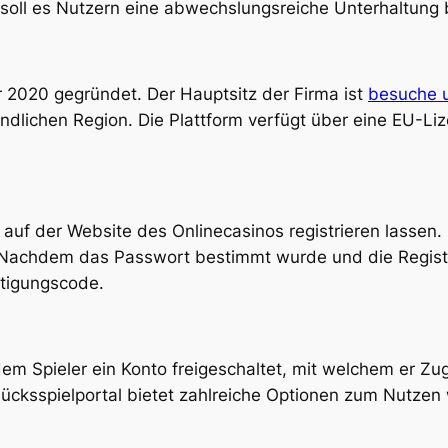
soll es Nutzern eine abwechslungsreiche Unterhaltung 
 2020 gegründet. Der Hauptsitz der Firma ist
besuche u
dlichen Region. Die Plattform verfügt über eine EU-Liz
auf der Website des Onlinecasinos registrieren lassen.
h. Nachdem das Passwort bestimmt wurde und die Regist
tigungscode.
 Spieler ein Konto freigeschaltet, mit welchem er Zugri
cksspielportal bietet zahlreiche Optionen zum Nutzen 