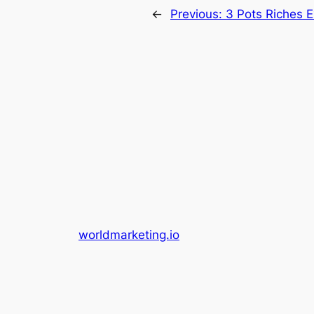
←
Previous:
3 Pots Riches E
worldmarketing.io