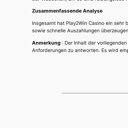
Zusammenfassende Analyse
Insgesamt hat Play2Win Casino ein sehr b
sowie schnelle Auszahlungen überzeugen di
Anmerkung
: Der Inhalt der vorliegende
Anforderungen zu antworten. Es wird empf