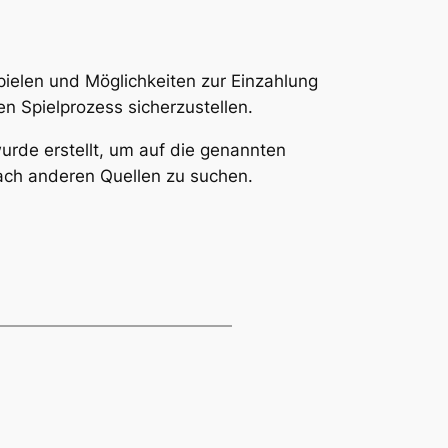
pielen und Möglichkeiten zur Einzahlung
n Spielprozess sicherzustellen.
wurde erstellt, um auf die genannten
nach anderen Quellen zu suchen.