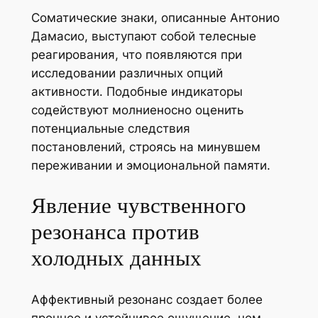
Соматические знаки, описанные Антонио
Дамасио, выступают собой телесные
реагирования, что появляются при
исследовании различных опций
активности. Подобные индикаторы
содействуют молниеносно оценить
потенциальные следствия
постановлений, строясь на минувшем
переживании и эмоциональной памяти.
Явление чувственного
резонанса против
холодных данных
Аффективный резонанс создает более
прочное и устойчивое ощущение, чем