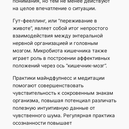
понимания, но тем не менее действуют
на целое впечатление о ситуации.
Гут-фееллинг, или “переживание в
животе”, являет собой итог непростого
взаимодействия между энтеральной
нервной организацией и головным
мозгом. Микробиота кишечника также
играет роль в построении аффективных
положений через ось “кишечник-мозг”.
Практики майндфулнесс и медитации
помогают совершенствовать
чувствительность к сокровенным знакам
организма, повышая потенциал различать
полезную интуитивную данные от
чувственного шума. Регулярная практика
осознанности повышает