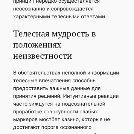
принцип нередко осуществляется
неосознанно и сопровождается
характерными телесными ответами.
Телесная мудрость в
положениях
неизвестности
В обстоятельствах неполной информации
телесные впечатления способны
предоставить важные данные для
принятия решений. Интуитивные реакции
часто зиждутся на подсознательной
проработке совокупности слабых
маркеров мостбет казино, которые не
достигают порога осознанного