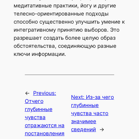
медитативные практики, йогу и другие
телесно-ориентированные подходы
способно существенно улучшить умение к
интегративному принятию выборов. Это
разрешает создать более целую образ
обстоятельства, соединяющую разные
ключи информации.
←
Previous:
Next:
Из-за чего
Отчего
глубинные
глубинные
чувства часто
чувства
значимее
отражаются на
сведений
→
постановления