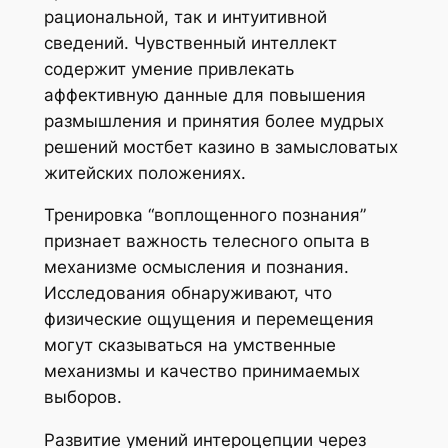
рациональной, так и интуитивной
сведений. Чувственный интеллект
содержит умение привлекать
аффективную данные для повышения
размышления и принятия более мудрых
решений мостбет казино в замысловатых
житейских положениях.
Тренировка “воплощенного познания”
признает важность телесного опыта в
механизме осмысления и познания.
Исследования обнаруживают, что
физические ощущения и перемещения
могут сказываться на умственные
механизмы и качество принимаемых
выборов.
Развитие умений интероцепции через