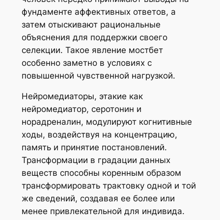
фундаменте аффективных ответов, а
затем отыскивают рациональные
объяснения для поддержки своего
селекции. Такое явление мостбет
особенно заметно в условиях с
повышенной чувственной нагрузкой.
Нейромедиаторы, этакие как
нейромедиатор, серотонин и
норадреналин, модулируют когнитивные
ходы, воздействуя на концентрацию,
память и принятие постановлений.
Трансформации в градации данных
веществ способны коренным образом
трансформировать трактовку одной и той
же сведений, создавая ее более или
менее привлекательной для индивида.