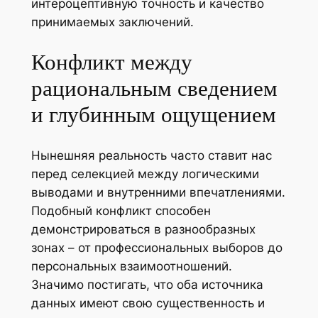
интероцептивную точность и качество
принимаемых заключений.
Конфликт между
рациональным сведением
и глубинным ощущением
Нынешняя реальность часто ставит нас
перед селекцией между логическими
выводами и внутренними впечатлениями.
Подобный конфликт способен
демонстрироваться в разнообразных
зонах – от профессиональных выборов до
персональных взаимоотношений.
Значимо постигать, что оба источника
данных имеют свою существенность и