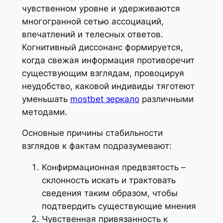
чувственном уровне и удерживаются
многогранной сетью ассоциаций,
впечатлений и телесных ответов.
Когнитивный диссонанс формируется,
когда свежая информация противоречит
существующим взглядам, провоцируя
неудобство, каковой индивиды тяготеют
уменьшать
mostbet зеркало
различными
методами.
Основные причины стабильности
взглядов к фактам подразумевают:
Конфирмационная предвзятость –
склонность искать и трактовать
сведения таким образом, чтобы
подтвердить существующие мнения
Чувственная привязанность к