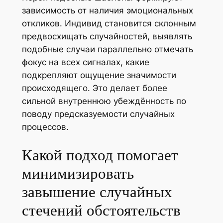
зависимость от наличия эмоциональных
откликов. Индивид становится склонным
предвосхищать случайностей, выявлять
подобные случаи параллельно отмечать
фокус на всех сигналах, какие
подкрепляют ощущение значимости
происходящего. Это делает более
сильной внутреннюю убеждённость по
поводу предсказуемости случайных
процессов.
Какой подход помогает
минимизировать
завышение случайных
стечений обстоятельств