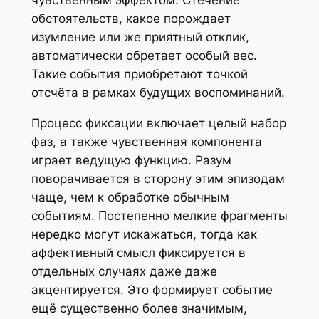
обстоятельств, какое порождает
изумление или же приятный отклик,
автоматически обретает особый вес.
Такие события приобретают точкой
отсчёта в рамках будущих воспоминаний.
Процесс фиксации включает целый набор
фаз, а также чувственная компонента
играет ведущую функцию. Разум
поворачивается в сторону этим эпизодам
чаще, чем к обработке обычным
событиям. Постепенно мелкие фрагменты
нередко могут искажаться, тогда как
аффективный смысл фикcируется в
отдельных случаях даже даже
акцентируется. Это формирует событие
ещё существенно более значимым,