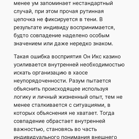
менее ум запоминает нестандартный
случай, при этом прочая рутинная
цепочка не фиксируется в тени. В
результате индивиду воспринимается,
будто совпадение наделено особым
значением или даже нередко знаком.
Такая ошибка восприятия Он Икс казино
усиливается внутренней необходимостью
искать организацию в хаосе
неупорядоченности. Разум пытается
объяснить происходящее используя
логику и личный жизненный опыт, тем не
менее сталкивается с ситуациями, в
которых объяснения не хватает. Тогда
совпадение обрастает внутренней
важностью, становясь во часть
индивидуального понимания внешнего