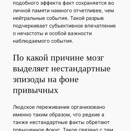
подобного эффекта факт сохраняется во
личной памяти намного отчетливее, чем
нейтральные события. Такой разрыв
подчеркивает субъективное впечатление
о нечастоты и особой важности
наблюдаемого события.
По какой причине мозг
выделяет нестандартные
эпизоды на фоне
привычных
Людское переживание организовано
именно таким образом, что редкие а
также нестандартные факты обретают
повышенное фокус. Такое связано c тем,