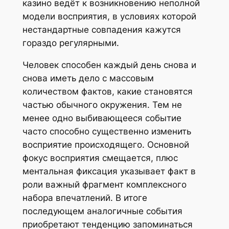
казино ведёт к возникновению неполной
модели восприятия, в условиях которой
нестандартные совпадения кажутся
гораздо регулярными.
Человек способен каждый день снова и
снова иметь дело с массовым
количеством фактов, какие становятся
частью обычного окружения. Тем не
менее одно выбивающееся событие
часто способно существенно изменить
восприятие происходящего. Основной
фокус восприятия смещается, плюс
ментальная фиксация указывает факт в
роли важный фрагмент комплексного
набора впечатлений. В итоге
последующем аналогичные события
приобретают тенденцию запоминаться