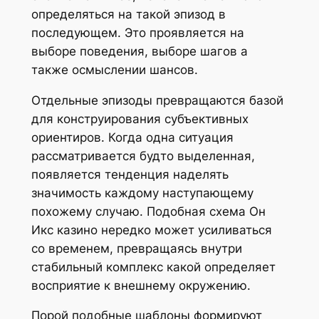
определяться на такой эпизод в
последующем. Это проявляется на
выборе поведения, выборе шагов а
также осмыслении шансов.
Отдельные эпизоды превращаются базой
для конструирования субъективных
ориентиров. Когда одна ситуация
рассматривается будто выделенная,
появляется тенденция наделять
значимость каждому наступающему
похожему случаю. Подобная схема Он
Икс казино нередко может усиливаться
со временем, превращаясь внутри
стабильный комплекс какой определяет
восприятие к внешнему окружению.
Порой подобные шаблоны формируют