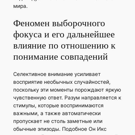
мира.
Феномен выборочного
фокуса и его дальнейшее
влияние по отношению к
понимание совпадений
Селективное внимание усиливает
восприятие необычных случайностей,
поскольку эти моменты порождают яркую
чувственную ответ. Разум направляется к
стимулы, которые воспринимаются
важными, а также автоматически
пропускает не столь заметные или
обычные эпизоды. Подобное Он Икс