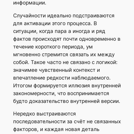
информации.
Случайности идеально подстраиваются
для активации этого процесса. В
ситуации, когда пара а иногда и ряд
фактов происходят почти одновременно в
течение короткого периода, ум
мгновенно стремится связать их между
собой. Такое часто не связано с логикой:
значимее чувственный контекст и
впечатление редкости наблюдаемого.
Итогом формируется иллюзия внутренней
закономерности, что воспринимается
будто доказательство внутренней версии.
Нередко выстраиваются
последовательности за счёт не связанных
факторов, и каждая новая деталь