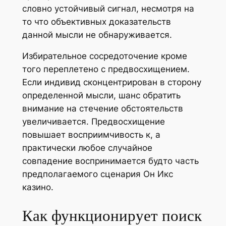
словно устойчивый сигнал, несмотря на
то что объективных доказательств
данной мысли не обнаруживается.
Избирательное сосредоточение кроме
того переплетено с предвосхищением.
Если индивид сконцентрирован в сторону
определенной мысли, шанс обратить
внимание на стечение обстоятельств
увеличивается. Предвосхищение
повышает восприимчивость к, а
практически любое случайное
совпадение воспринимается будто часть
предполагаемого сценария Он Икс
казино.
Как функционирует поиск