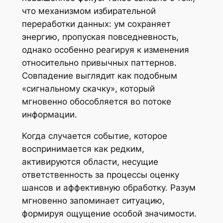
что механизмом избирательной
переработки данных: ум сохраняет
энергию, пропуская повседневность,
однако особенно реагируя к изменения
относительно привычных паттернов.
Совпадение выглядит как подобным
«сигнальному скачку», который
мгновенно обособляется во потоке
информации.
Когда случается событие, которое
воспринимается как редким,
активируются области, несущие
ответственность за процессы оценку
шансов и аффективную обработку. Разум
мгновенно запоминает ситуацию,
формируя ощущение особой значимости.