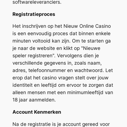
softwareleveranciers.
Registratieproces
Het inschrijven op het Nieuw Online Casino
is een eenvoudig proces dat binnen enkele
minuten voltooid kan zijn. Om te starten ga
je naar de website en klikt op "Nieuwe
speler registreren". Vervolgens dien je
verschillende gegevens in, zoals naam,
adres, telefoonnummer en wachtwoord. Let
erop dat het casino vragen stelt over jouw
identiteit en leeftijd om ervoor te zorgen dat
alleen mensen met een minimumleeftijd van
18 jaar aanmelden.
Account Kenmerken
Na de registratie is je account gereed voor