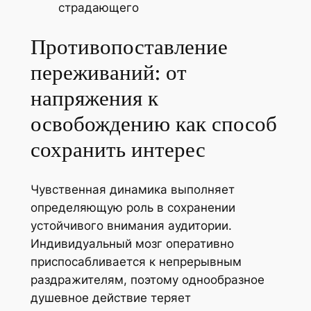
страдающего
Противопоставление
переживаний: от
напряжения к
освобождению как способ
сохранить интерес
Чувственная динамика выполняет
определяющую роль в сохранении
устойчивого внимания аудитории.
Индивидуальный мозг оперативно
приспосабливается к непрерывным
раздражителям, поэтому однообразное
душевное действие теряет