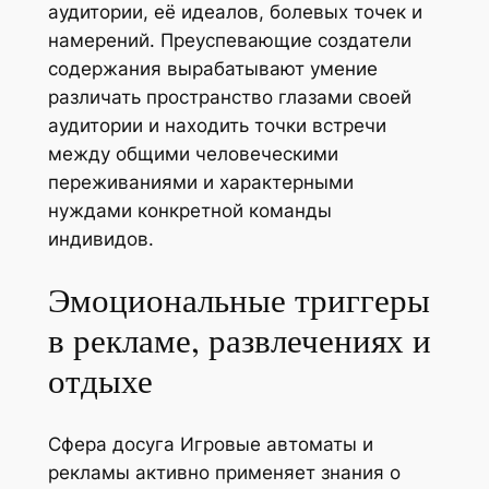
аудитории, её идеалов, болевых точек и
намерений. Преуспевающие создатели
содержания вырабатывают умение
различать пространство глазами своей
аудитории и находить точки встречи
между общими человеческими
переживаниями и характерными
нуждами конкретной команды
индивидов.
Эмоциональные триггеры
в рекламе, развлечениях и
отдыхе
Сфера досуга Игровые автоматы и
рекламы активно применяет знания о