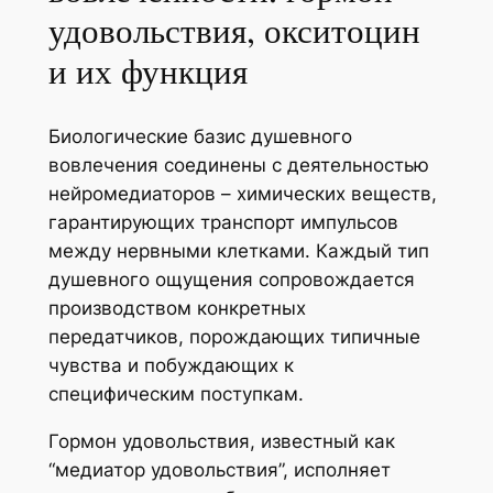
удовольствия, окситоцин
и их функция
Биологические базис душевного
вовлечения соединены с деятельностью
нейромедиаторов – химических веществ,
гарантирующих транспорт импульсов
между нервными клетками. Каждый тип
душевного ощущения сопровождается
производством конкретных
передатчиков, порождающих типичные
чувства и побуждающих к
специфическим поступкам.
Гормон удовольствия, известный как
“медиатор удовольствия”, исполняет