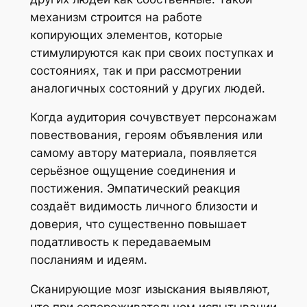
механизм строится на работе
копирующих элементов, которые
стимулируются как при своих поступках и
состояниях, так и при рассмотрении
аналогичных состояний у других людей.
Когда аудитория сочувствует персонажам
повествования, героям объявления или
самому автору материала, появляется
серьёзное ощущение соединения и
постижения. Эмпатический реакция
создаёт видимость личного близости и
доверия, что существенно повышает
податливость к передаваемым
посланиям и идеям.
Сканирующие мозг изыскания выявляют,