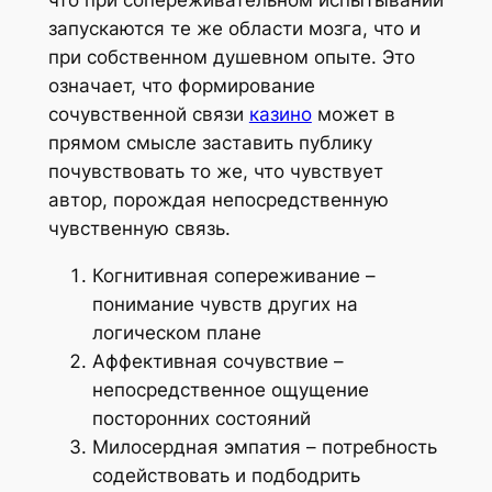
что при сопереживательном испытывании
запускаются те же области мозга, что и
при собственном душевном опыте. Это
означает, что формирование
сочувственной связи
казино
может в
прямом смысле заставить публику
почувствовать то же, что чувствует
автор, порождая непосредственную
чувственную связь.
Когнитивная сопереживание –
понимание чувств других на
логическом плане
Аффективная сочувствие –
непосредственное ощущение
посторонних состояний
Милосердная эмпатия – потребность
содействовать и подбодрить