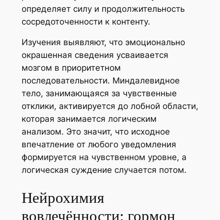
определяет силу и продолжительность
сосредоточенности к контенту.
Изучения выявляют, что эмоционально
окрашенная сведения усваивается
мозгом в приоритетном
последовательности. Миндалевидное
тело, занимающаяся за чувственные
отклики, активируется до лобной области,
которая занимается логическим
анализом. Это значит, что исходное
впечатление от любого уведомления
формируется на чувственном уровне, а
логическая суждение случается потом.
Нейрохимия
вовлечённости: гормон