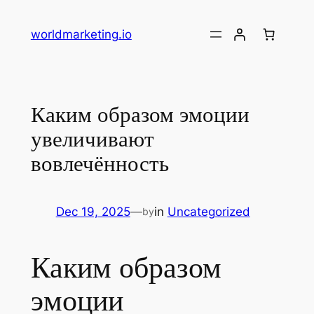
Skip
to
worldmarketing.io
content
Каким образом эмоции
увеличивают
вовлечённость
Dec 19, 2025
—
in
Uncategorized
by
Каким образом
эмоции