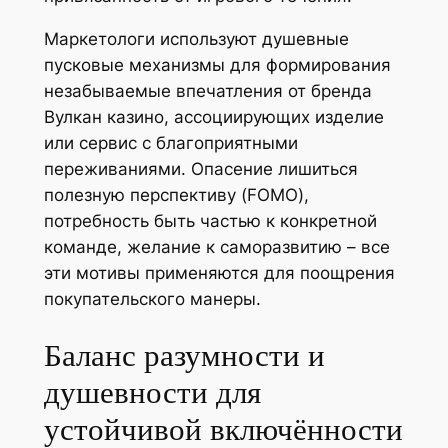
Маркетологи используют душевные
пусковые механизмы для формирования
незабываемые впечатления от бренда
Вулкан казино, ассоциирующих изделие
или сервис с благоприятными
переживаниями. Опасение лишиться
полезную перспективу (FOMO),
потребность быть частью к конкретной
команде, желание к саморазвитию – все
эти мотивы применяются для поощрения
покупательского манеры.
Баланс разумности и
душевности для
устойчивой включённости