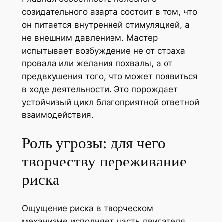
созидательного азарта состоит в том, что
он питается внутренней стимуляцией, а
не внешним давлением. Мастер
испытывает возбуждение не от страха
провала или желания похвалы, а от
предвкушения того, что может появиться
в ходе деятельности. Это порождает
устойчивый цикл благоприятной ответной
взаимодействия.
Роль угрозы: для чего
творчеству переживание
риска
Ощущение риска в творческом
механизме исполняет часть двигателя,