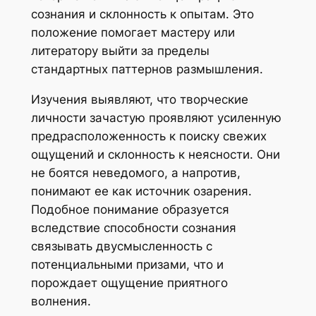
сознания и склонность к опытам. Это
положение помогает мастеру или
литератору выйти за пределы
стандартных паттернов размышления.
Изучения выявляют, что творческие
личности зачастую проявляют усиленную
предрасположенность к поиску свежих
ощущений и склонность к неясности. Они
не боятся неведомого, а напротив,
понимают ее как источник озарения.
Подобное понимание образуется
вследствие способности сознания
связывать двусмысленность с
потенциальными призами, что и
порождает ощущение приятного
волнения.