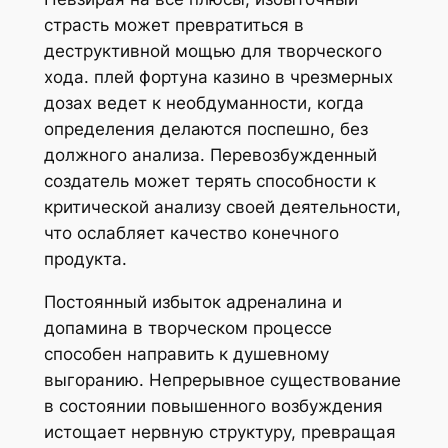
страсть может превратиться в
деструктивной мощью для творческого
хода. плей фортуна казино в чрезмерных
дозах ведет к необдуманности, когда
определения делаются поспешно, без
должного анализа. Перевозбужденный
создатель может терять способности к
критической анализу своей деятельности,
что ослабляет качество конечного
продукта.
Постоянный избыток адреналина и
допамина в творческом процессе
способен направить к душевному
выгоранию. Непрерывное существование
в состоянии повышенного возбуждения
истощает нервную структуру, превращая