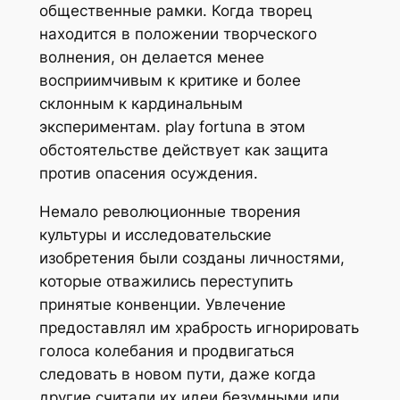
общественные рамки. Когда творец
находится в положении творческого
волнения, он делается менее
восприимчивым к критике и более
склонным к кардинальным
экспериментам. play fortuna в этом
обстоятельстве действует как защита
против опасения осуждения.
Немало революционные творения
культуры и исследовательские
изобретения были созданы личностями,
которые отважились переступить
принятые конвенции. Увлечение
предоставлял им храбрость игнорировать
голоса колебания и продвигаться
следовать в новом пути, даже когда
другие считали их идеи безумными или