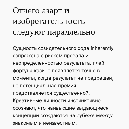
Отчего азарт и
изобретательность
следуют параллельно
Сущность созидательного хода inherently
сопряжена с риском провала и
неопределенностью результата. плей
фортуна казино появляется точно в
моменты, когда результат не предрешен,
но потенциальная премия
представляется существенной.
Креативные личности инстинктивно
осознают, что наивысшие выдающиеся
концепции рождаются на рубеже между
знакомым и неизвестным.