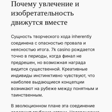
Почему увлечение и
изобретательность
движутся вместе
Сущность творческого хода inherently
соединена с опасностью провала и
неясностью итога. 7k casino рождается
точно в периоды, когда финал не
предрешен, но возможная награда
видится существенной. Креативные
индивиды инстинктивно чувствуют, что
наиболее выдающиеся концепции
возникают на рубеже между понятным и
таинственным.
В эволюционном плане эта соединение