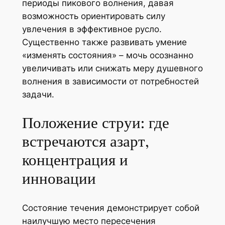
периоды пикового волнения, давая
возможность ориентировать силу
увлечения в эффективное русло.
Существенно также развивать умение
«изменять состояния» – мочь осознанно
увеличивать или снижать меру душевного
волнения в зависимости от потребностей
задачи.
Положение струи: где
встречаются азарт,
концентрация и
инновации
Состояние течения демонстрирует собой
наилучшую место пересечения