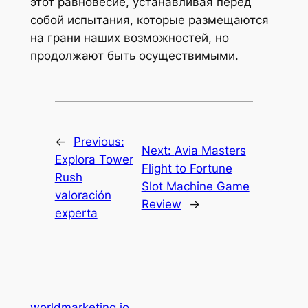
этот равновесие, устанавливая перед
собой испытания, которые размещаются
на грани наших возможностей, но
продолжают быть осуществимыми.
←
Previous:
Next:
Avia Masters
Explora Tower
Flight to Fortune
Rush
Slot Machine Game
valoración
Review
→
experta
worldmarketing.io