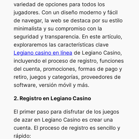
variedad de opciones para todos los
jugadores. Con un diseño moderno y fácil
de navegar, la web se destaca por su estilo
minimalista y su compromiso con la
seguridad y transparencia. En este artículo,
exploraremos las características clave
Legiano casino en línea
de Legiano Casino,
incluyendo el proceso de registro, funciones
del cuenta, promociones, formas de pago y
retiro, juegos y categorías, proveedores de
software, versión móvil y más.
2. Registro en Legiano Casino
El primer paso para disfrutar de los juegos
de azar en Legiano Casino es crear una
cuenta. El proceso de registro es sencillo y
rápido: