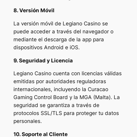
8. Versión Móvil
La versión móvil de Legiano Casino se
puede acceder a través del navegador o
mediante el descarga de la app para
dispositivos Android e iOS.
9. Seguridad y Licencia
Legiano Casino cuenta con licencias válidas
emitidas por autoridades reguladoras
internacionales, incluyendo la Curacao
Gaming Control Board y la MGA (Malta). La
seguridad se garantiza a través de
protocolos SSL/TLS para proteger tu datos
personales.
10. Soporte al Cliente