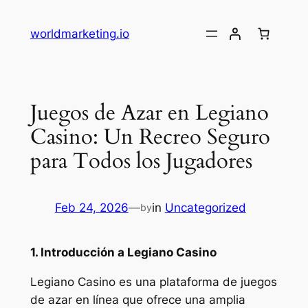
Skip
to
worldmarketing.io
content
Juegos de Azar en Legiano
Casino: Un Recreo Seguro
para Todos los Jugadores
Feb 24, 2026
—
in
Uncategorized
by
1. Introducción a Legiano Casino
Legiano Casino es una plataforma de juegos
de azar en línea que ofrece una amplia