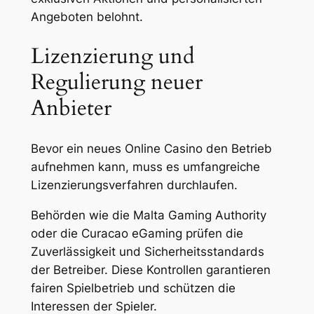
Angeboten belohnt.
Lizenzierung und
Regulierung neuer
Anbieter
Bevor ein neues Online Casino den Betrieb
aufnehmen kann, muss es umfangreiche
Lizenzierungsverfahren durchlaufen.
Behörden wie die Malta Gaming Authority
oder die Curacao eGaming prüfen die
Zuverlässigkeit und Sicherheitsstandards
der Betreiber. Diese Kontrollen garantieren
fairen Spielbetrieb und schützen die
Interessen der Spieler.