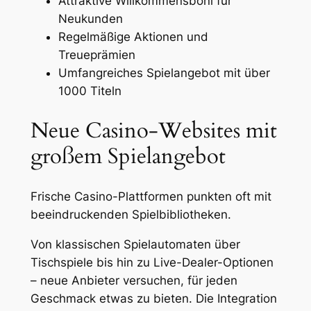
Attraktive Willkommensboni für
Neukunden
Regelmäßige Aktionen und
Treueprämien
Umfangreiches Spielangebot mit über
1000 Titeln
Neue Casino-Websites mit
großem Spielangebot
Frische Casino-Plattformen punkten oft mit
beeindruckenden Spielbibliotheken.
Von klassischen Spielautomaten über
Tischspiele bis hin zu Live-Dealer-Optionen
– neue Anbieter versuchen, für jeden
Geschmack etwas zu bieten. Die Integration