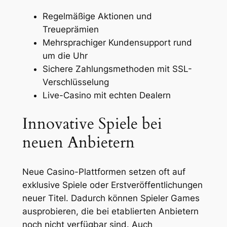
Regelmäßige Aktionen und
Treueprämien
Mehrsprachiger Kundensupport rund
um die Uhr
Sichere Zahlungsmethoden mit SSL-
Verschlüsselung
Live-Casino mit echten Dealern
Innovative Spiele bei
neuen Anbietern
Neue Casino-Plattformen setzen oft auf
exklusive Spiele oder Erstveröffentlichungen
neuer Titel. Dadurch können Spieler Games
ausprobieren, die bei etablierten Anbietern
noch nicht verfügbar sind. Auch