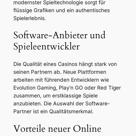
modernster Spieltechnologie sorgt für
flüssige Grafiken und ein authentisches
Spielerlebnis.
Software-Anbieter und
Spieleentwickler
Die Qualität eines Casinos hängt stark von
seinen Partnern ab. Neue Plattformen
arbeiten mit führenden Entwicklern wie
Evolution Gaming, Play’n GO oder Red Tiger
zusammen, um erstklassige Spiele
anzubieten. Die Auswahl der Software-
Partner ist ein Qualitätsmerkmal.
Vorteile neuer Online