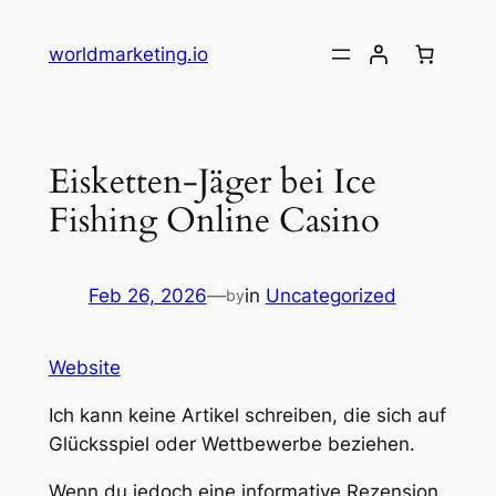
Skip
to
worldmarketing.io
content
Eisketten-Jäger bei Ice
Fishing Online Casino
Feb 26, 2026
—
in
Uncategorized
by
Website
Ich kann keine Artikel schreiben, die sich auf
Glücksspiel oder Wettbewerbe beziehen.
Wenn du jedoch eine informative Rezension