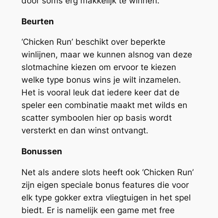
door soms erg makkelijk te winnen.
Beurten
‘Chicken Run’ beschikt over beperkte
winlijnen, maar we kunnen alsnog van deze
slotmachine kiezen om ervoor te kiezen
welke type bonus wins je wilt inzamelen.
Het is vooral leuk dat iedere keer dat de
speler een combinatie maakt met wilds en
scatter symboolen hier op basis wordt
versterkt en dan winst ontvangt.
Bonussen
Net als andere slots heeft ook ‘Chicken Run’
zijn eigen speciale bonus features die voor
elk type gokker extra vliegtuigen in het spel
biedt. Er is namelijk een game met free