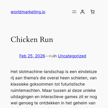
Skip
to
worldmarketing.io
content
Chicken Run
Feb 25, 2026
—
in
Uncategorized
by
Het slotmachine-landschap is een eindeloze
rij aan thema’s die overal heen schieten, van
klassieke goksommen tot futuristische
ruimtemachten. Maar tussen al deze unieke
uitdagingen en interactieve games zit er nog
wel genoeg te ontdekken in het geheim van