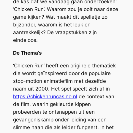
de kas dat we vandaag gaan onderzoeken:
‘Chicken Run’. Waarom zou je ooit naar deze
game kijken? Wat maakt dit spelletje zo
bijzonder, waarom is het leuk en
aantrekkelijk? De vraagstukken zijn
eindeloos.
De Thema’s
‘Chicken Run’ heeft een originele thematiek
die wordt geïnspireerd door de populaire
stop-motion animatiefilm met dezelfde
naam uit 2000. Het spel speelt zich af in
https://chickenruncasino.nl
de context van
de film, waarin gekleurde kippen
probeerden te ontsnappen uit een
gevangeniskamp onder leiding van een
slimme haan die als leider fungeert. In het