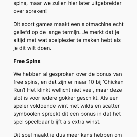
spins, maar we zullen hier later uitgebreider
over spreken!
Dit soort games maakt een slotmachine echt
geliefd op de lange termijn. Je merkt dat je
altijd met wat spelplezier te maken hebt als
je dit wilt doen.
Free Spins
We hebben al gesproken over de bonus van
free spins, en dat zijn er maar 10 bij ‘Chicken
Run’! Het klinkt wellicht niet veel, maar deze
slot is voor iedere gokker geschikt. Als een
speler voldoende wint met wilds en scatter
symboolen spreekt dit een bonus in dat het
spel speelbaar blijft als extra winst.
Dit spel maakt je dus meer kans hebben om