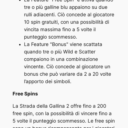
tre o più galline blu appaiono su due
rulli adiacenti. Ciò concede al giocatore
10 spin gratuiti, con una possibilità di
vincita massima fino a 5 volte il
punteggio scommesso.
La Feature "Bonus" viene scattata
quando tre o più Wild e Scatter
compaiono in una combinazione
vincente. Ciò concede al giocatore un
bonus che può variare da 2 a 20 volte
l’apporto dei simboli.
Free Spins
La Strada della Gallina 2 offre fino a 200
free spin, con la possibilità di vincere fino a
5 volte il punteggio scommesso. Le free spin