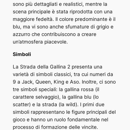
sono più dettagliati e realistici, mentre la
scena principale è stata riprodotta con una
maggiore fedeltà. Il colore predominante è il
blu, ma vi sono anche sfumature di grigio e
azzurro che contribuiscono a creare
un’atmosfera piacevole.
Simboli
La Strada della Gallina 2 presenta una
varietà di simboli classici, tra cui numeri da
9 a Jack, Queen, King e Aso. Inoltre, ci sono
tre simboli speciali: la gallina rossa (il
carattere selvaggio), la gallina blu (lo
scatter) e la strada (la wild). I primi due
simboli rappresentano le figure principali del
gioco e hanno un ruolo fondamentale nel
processo di formazione delle vincite.