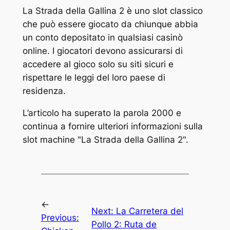
La Strada della Gallina 2 è uno slot classico
che può essere giocato da chiunque abbia
un conto depositato in qualsiasi casinò
online. I giocatori devono assicurarsi di
accedere al gioco solo su siti sicuri e
rispettare le leggi del loro paese di
residenza.
L’articolo ha superato la parola 2000 e
continua a fornire ulteriori informazioni sulla
slot machine "La Strada della Gallina 2".
←
Next:
La Carretera del
Previous:
Pollo 2: Ruta de