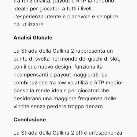
tra funzionalità, payout e RTP la rendono
ideale per giocatori a tutti i livelli.
L’esperienza utente è piacevole e semplice
da utilizzare.
Analisi Globale
La Strada della Gallina 2 rappresenta un
punto di svolta nel mondo dei giochi di slot,
con il suo nuovo design, funzionalità
ricompensanti e payout maggiorati. La
combinazione tra low volatilità e RTP medio-
basso la rende ideale per giocatori che
desiderano una maggiore frequenza delle
vincite senza perdere troppo denaro.
Conclusione
La Strada della Gallina 2 offre un’esperienza