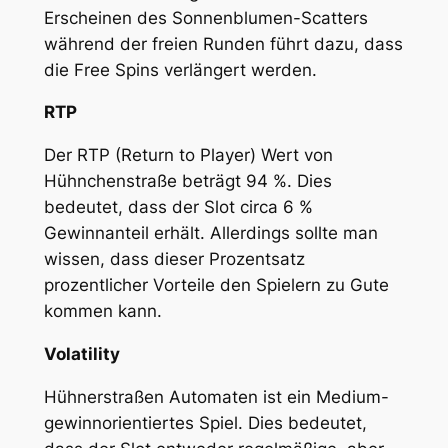
Erscheinen des Sonnenblumen-Scatters
während der freien Runden führt dazu, dass
die Free Spins verlängert werden.
RTP
Der RTP (Return to Player) Wert von
Hühnchenstraße beträgt 94 %. Dies
bedeutet, dass der Slot circa 6 %
Gewinnanteil erhält. Allerdings sollte man
wissen, dass dieser Prozentsatz
prozentlicher Vorteile den Spielern zu Gute
kommen kann.
Volatility
Hühnerstraßen Automaten ist ein Medium-
gewinnorientiertes Spiel. Dies bedeutet,