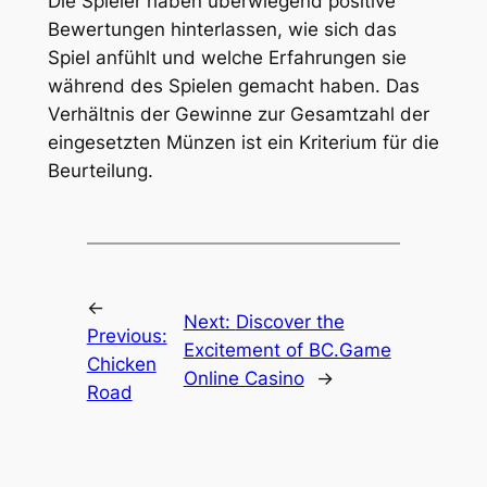
Die Spieler haben überwiegend positive
Bewertungen hinterlassen, wie sich das
Spiel anfühlt und welche Erfahrungen sie
während des Spielen gemacht haben. Das
Verhältnis der Gewinne zur Gesamtzahl der
eingesetzten Münzen ist ein Kriterium für die
Beurteilung.
←
Next:
Discover the
Previous:
Excitement of BC.Game
Chicken
Online Casino
→
Road