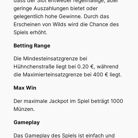
dass der Slot entweder regelmäßige, aber
geringe Auszahlungen bietet oder
gelegentlich hohe Gewinne. Durch das
Erscheinen von Wilds wird die Chance des
Spiels erhöht.
Betting Range
Die Mindesteinsatzgrenze bei
Hühnchenstraße liegt bei 0.20 €, während
die Maximierteinsatzgrenze bei 400 € liegt.
Max Win
Der maximale Jackpot im Spiel beträgt 1000
Münzen.
Gameplay
Das Gameplay des Spiels ist einfach und