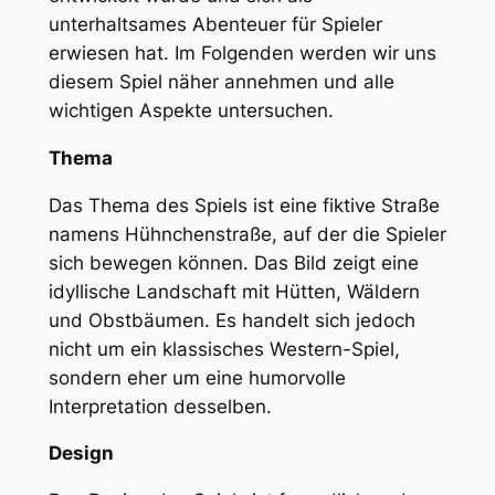
unterhaltsames Abenteuer für Spieler
erwiesen hat. Im Folgenden werden wir uns
diesem Spiel näher annehmen und alle
wichtigen Aspekte untersuchen.
Thema
Das Thema des Spiels ist eine fiktive Straße
namens Hühnchenstraße, auf der die Spieler
sich bewegen können. Das Bild zeigt eine
idyllische Landschaft mit Hütten, Wäldern
und Obstbäumen. Es handelt sich jedoch
nicht um ein klassisches Western-Spiel,
sondern eher um eine humorvolle
Interpretation desselben.
Design