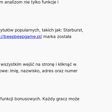
 analizom nie tylko funkcje i
tułów popularnych, takich jak: Starburst,
s://beepbeepgame.pl/
marka została
 wszystkim wejść na stronę i kliknąć w
bowe: imię, nazwisko, adres oraz numer
z funkcji bonusowych. Każdy gracz może