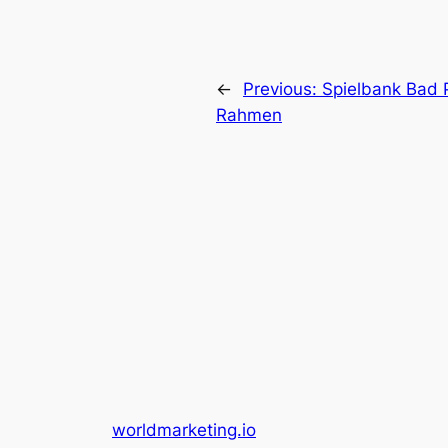
←
Previous:
Spielbank Bad P
Rahmen
worldmarketing.io