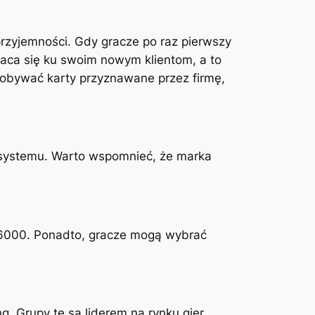
rzyjemności. Gdy gracze po raz pierwszy
aca się ku swoim nowym klientom, a to
obywać karty przyznawane przez firmę,
i systemu. Warto wspomnieć, że marka
t 6000. Ponadto, gracze mogą wybrać
. Grupy te są liderem na rynku gier