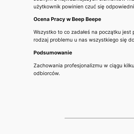
użytkownik powinien czuć się odpowiedni
Ocena Pracy w Beep Beepe
Wszystko to co zadałeś na początku jest
rodzaj problemu u nas wszystkiego się do
Podsumowanie
Zachowania profesjonalizmu w ciągu kilku
odbiorców.