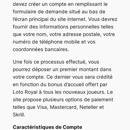
devez créer un compte en remplissant le
formulaire de demande situé au bas de
l’écran principal du site internet. Vous devrez
fournir des informations personnelles telles
que votre nom, votre adresse postale, votre
numéro de téléphone mobile et vos
coordonnées bancaires.
Une fois ce processus effectué, vous
pourrez déposer un premier montant dans
votre compte. Ce dernier vous sera crédité
en fonction du bonus d’accueil offert par
Loto Royal à tous les nouveaux joueurs. Le
site propose plusieurs options de paiement
telles que Visa, Mastercard, Neteller et
Skrill.
Caractéristiques de Compte