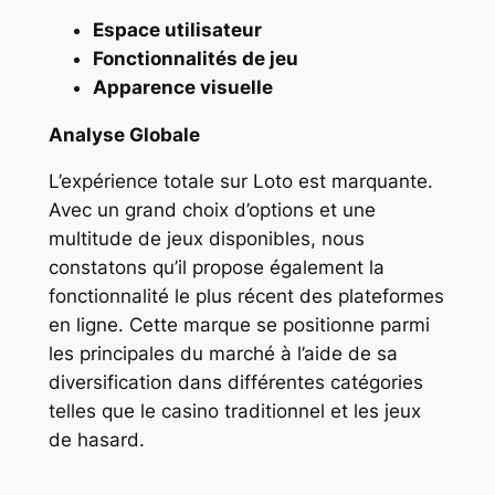
Espace utilisateur
Fonctionnalités de jeu
Apparence visuelle
Analyse Globale
L’expérience totale sur Loto est marquante.
Avec un grand choix d’options et une
multitude de jeux disponibles, nous
constatons qu’il propose également la
fonctionnalité le plus récent des plateformes
en ligne. Cette marque se positionne parmi
les principales du marché à l’aide de sa
diversification dans différentes catégories
telles que le casino traditionnel et les jeux
de hasard.