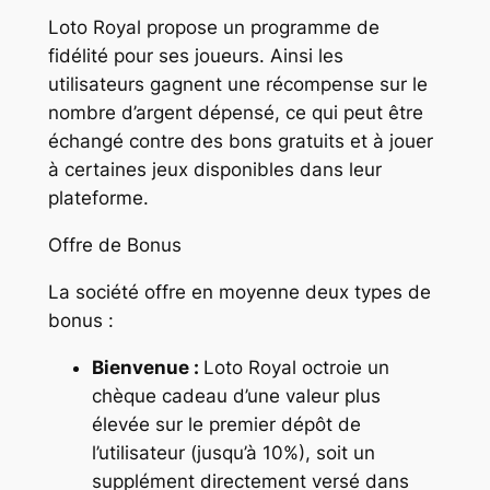
Loto Royal propose un programme de
fidélité pour ses joueurs. Ainsi les
utilisateurs gagnent une récompense sur le
nombre d’argent dépensé, ce qui peut être
échangé contre des bons gratuits et à jouer
à certaines jeux disponibles dans leur
plateforme.
Offre de Bonus
La société offre en moyenne deux types de
bonus :
Bienvenue :
Loto Royal octroie un
chèque cadeau d’une valeur plus
élevée sur le premier dépôt de
l’utilisateur (jusqu’à 10%), soit un
supplément directement versé dans