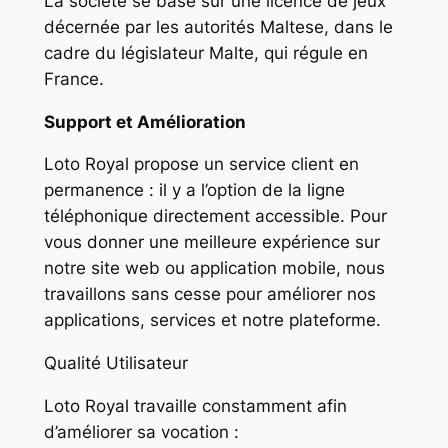
La société se base sur une licence de jeux
décernée par les autorités Maltese, dans le
cadre du législateur Malte, qui régule en
France.
Support et Amélioration
Loto Royal propose un service client en
permanence : il y a l’option de la ligne
téléphonique directement accessible. Pour
vous donner une meilleure expérience sur
notre site web ou application mobile, nous
travaillons sans cesse pour améliorer nos
applications, services et notre plateforme.
Qualité Utilisateur
Loto Royal travaille constamment afin
d’améliorer sa vocation :