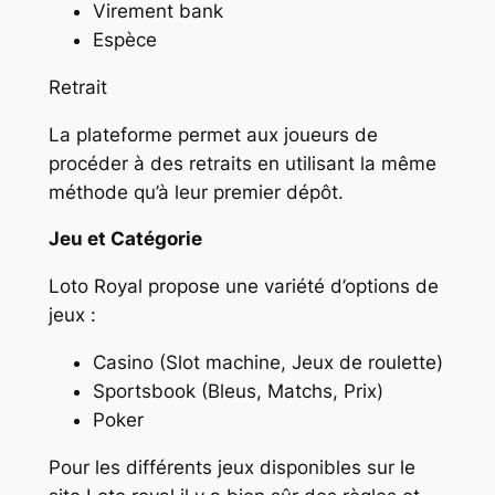
Virement bank
Espèce
Retrait
La plateforme permet aux joueurs de
procéder à des retraits en utilisant la même
méthode qu’à leur premier dépôt.
Jeu et Catégorie
Loto Royal propose une variété d’options de
jeux :
Casino (Slot machine, Jeux de roulette)
Sportsbook (Bleus, Matchs, Prix)
Poker
Pour les différents jeux disponibles sur le